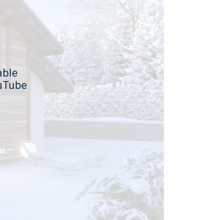
able
ouTube